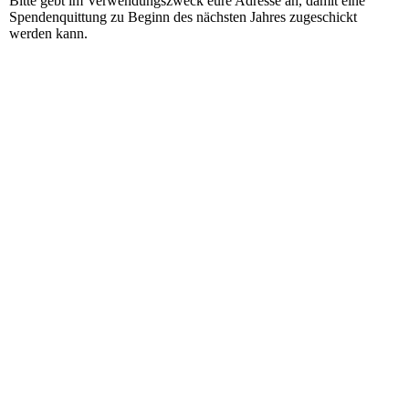
Bitte gebt im Verwendungszweck eure Adresse an, damit eine
Spendenquittung zu Beginn des nächsten Jahres zugeschickt
werden kann.
Gerne darf die Kontoverbindung auch weitergegeben werden,
denn
… einen fröhlichen Geber hat Gott lieb…
(2. Kor. 9,7 Lut)
_____________________________________________________
____________________________________
Wir
übernehmen keinerlei Verantwortung oder
Haftung für die Angaben auf dieser Webseite.
Unser Ziel ist es, aktuelle und genaue
Informationen bereitzustellen. Allerdings kann
nicht garantiert werden, dass die auf dieser
Webseite verfügbaren Angaben tatsächlich
aktuell, umfassend, komplett oder genau sind.
Fotos sind urheberrechtlich geschützt und
bedürfen zur weiteren Verwendung unser
Einverständnis.