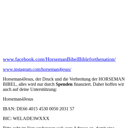
Ines und Stephan Wensing
Voßplacke 2
48734 Reken
0049 2864 883766 oder 0049 151 28748715
horsemanbibel@t-online.de
www.facebook.com/HorsemanBibelBibleforthenation/
www.instagram.com/horseman4jesus/
Horseman4Jesus, der Druck und die Verbreitung der HORSEMAN
BIBEL, alles wird nur durch
Spenden
finanziert. Daher hoffen wir
auch auf deine Unterstützung:
Horseman4Jesus
IBAN: DE66 4015 4530 0050 2031 57
BIC: WELADE3WXXX